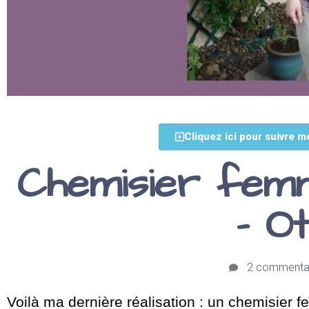
Cliquez ici pour suivre m
Chemisier fem
– O
2 commenta
Voilà ma dernière réalisation : un chemisier 