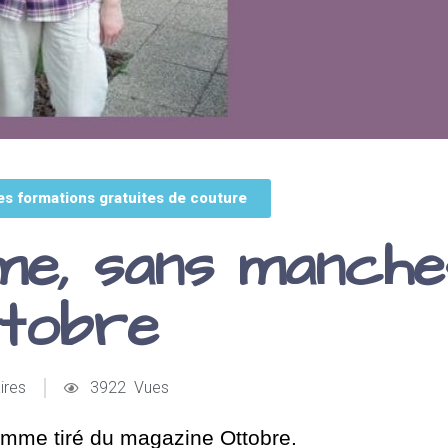
es formations gratuites de couture
me, sans manche
ttobre
ires
3922 Vues
femme tiré du magazine Ottobre.