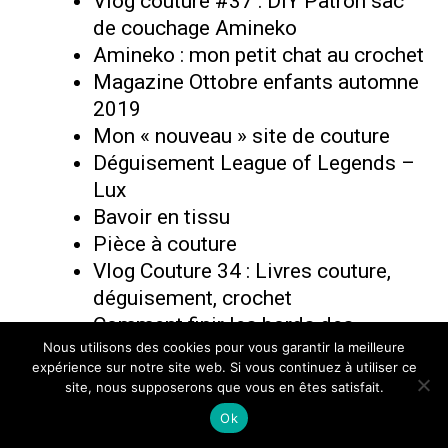
Vlog couture #37 : DIY Patron sac
de couchage Amineko
Amineko : mon petit chat au crochet
Magazine Ottobre enfants automne
2019
Mon « nouveau » site de couture
Déguisement League of Legends –
Lux
Bavoir en tissu
Pièce à couture
Vlog Couture 34 : Livres couture,
déguisement, crochet
Comment finir les bords des
Nous utilisons des cookies pour vous garantir la meilleure
vêtements (encolure, poignets…)
expérience sur notre site web. Si vous continuez à utiliser ce
Magazine Ottobre enfant été 2019
site, nous supposerons que vous en êtes satisfait.
Haut à manches chauve-souris –
Ok
Ottobre