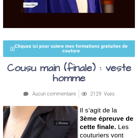
Cliquez ici pour suivre mes formations gratuites de
couture
Cousu main (finale) : veste
homme
Aucun commentaire
2129 Vues
Il s’agit de la
3ème épreuve de
cette finale.
Les
couturiers vont