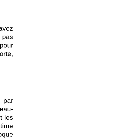
avez
z pas
pour
orte,
 par
eau-
t les
ltime
poque