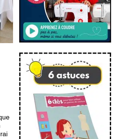
 que
n
rai