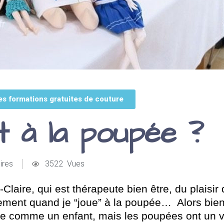
es formations gratuites de couture
it à la poupée ?
ires
3522 Vues
aire, qui est thérapeute bien être, du plaisir
ement quand je “joue” à la poupée… Alors bie
e comme un enfant, mais les poupées ont un v