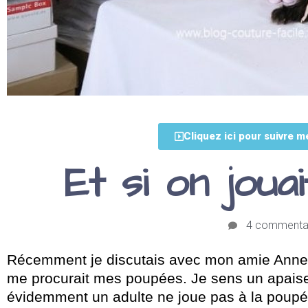
Cliquez ici pour suivre m
Et si on joua
4 commenta
Récemment je discutais avec mon amie Anne-Cl
me procurait mes poupées. Je sens un apais
évidemment un adulte ne joue pas à la poupé