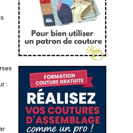
es
erses
t :
ar