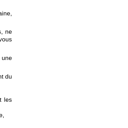
aine,
s, ne
 vous
u une
nt du
 les
e,