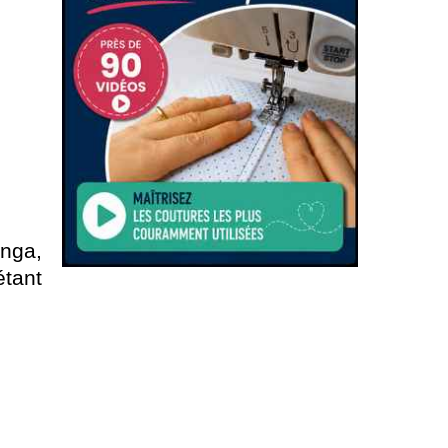
anga,
étant