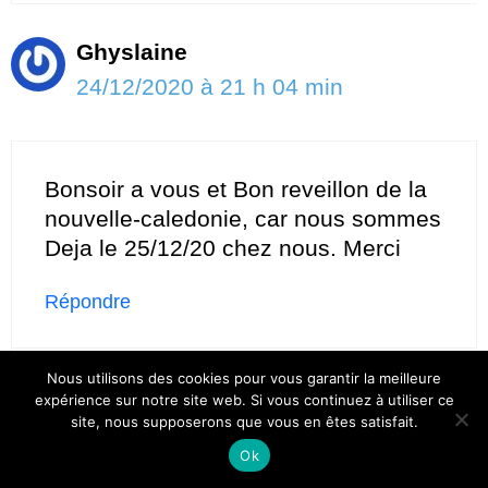
Ghyslaine
24/12/2020 à 21 h 04 min
Bonsoir a vous et Bon reveillon de la
nouvelle-caledonie, car nous sommes
Deja le 25/12/20 chez nous. Merci
Répondre
Nous utilisons des cookies pour vous garantir la meilleure
Jennifer -Blog Couture Facile
expérience sur notre site web. Si vous continuez à utiliser ce
site, nous supposerons que vous en êtes satisfait.
27/12/2020 à 10 h 56 min
Ok