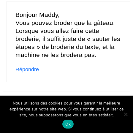
Bonjour Maddy,
Vous pouvez broder que la gâteau.
Lorsque vous allez faire cette
broderie, il suffit juste de « sauter les
étapes » de broderie du texte, et la
machine ne les brodera pas.
Répondre
Nous utilisons des cookies pour vous garantir la meilleure
rousselet valerie
expérience sur notre site web. Si vous continuez à utiliser ce
30/04/2020 à 9 h 32 min
site, nous supposerons que vous en êtes satisfait.
Ok