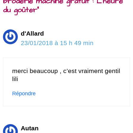
broderie machine gratuit : L’heure
du goûter”
d'Allard
23/01/2018 à 15 h 49 min
merci beaucoup , c’est vraiment gentil
lili
Répondre
Autan