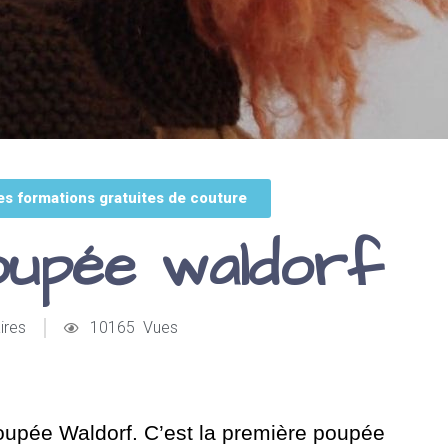
es formations gratuites de couture
poupée waldorf
ires
10165 Vues
oupée Waldorf. C’est la première poupée