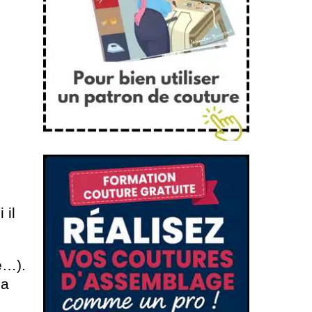
 il
e…).
la