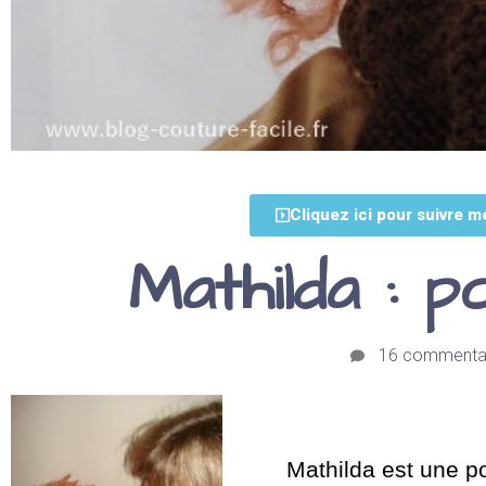
Cliquez ici pour suivre m
Mathilda : 
16 commenta
Mathilda est une p