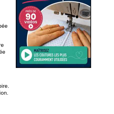
pée
re
pée
ire.
ion.