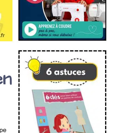
en
upe