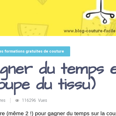
es formations gratuites de couture
gner du temps 
upe du tissu)
res
116296 Vues
ure (même 2 !) pour gagner du temps sur la co