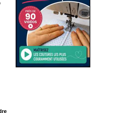
e
dre