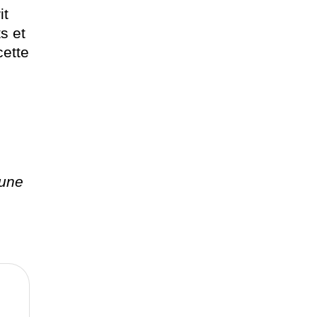
it
s et
cette
 une