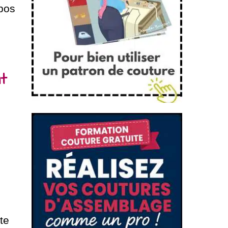
opos
t
te