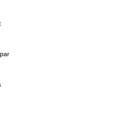
t
 par
s