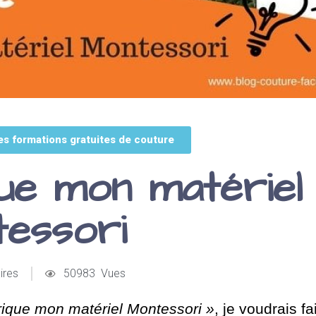
es formations gratuites de couture
ue mon matériel
essori
ires
50983 Vues
rique mon matériel Montessori »
, je voudrais fa