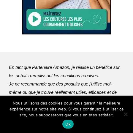
En tant que Partenaire Amazon, je réalise un bénéfice sur
les achats remplissant les conditions requises.
Je ne recommande que des produits que j’utilise moi-
même ou que je trouve réellement utiles, efficaces et de 
qualité. Merci de soutenir mon blog grâce à vos achats, 
Nous utilisons des cookies pour vous garantir la meilleure
cela m’aide à continuer de partager du contenu gratuit.
expérience sur notre site web. Si vous continuez à utiliser ce
site, nous supposerons que vous en êtes satisfait.
Mentions légales
Ok